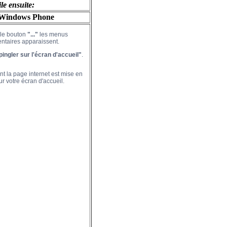
le ensuite:
Windows Phone
 le bouton
"..."
les menus
ntaires apparaissent.
pingler sur l'écran d'accueil"
.
t la page internet est mise en
ur votre écran d'accueil.