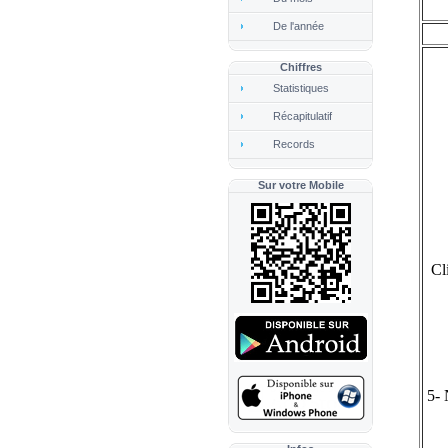
De l'année
Chiffres
Statistiques
Récapitulatif
Records
Sur votre Mobile
Cl
5- 