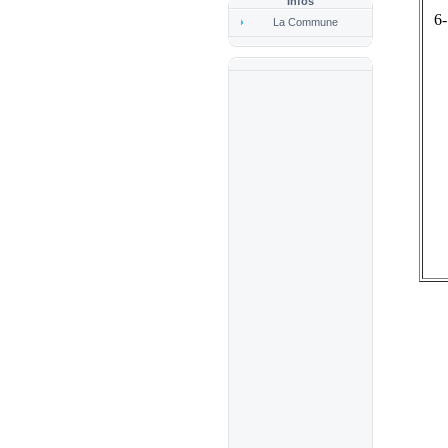
Infos
6-
La Commune